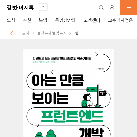
길벗·이지톡
도서
추천
북맵
동영상강좌
고객센터
교수강사전용
도서
IT전문서/IT입문서
웹