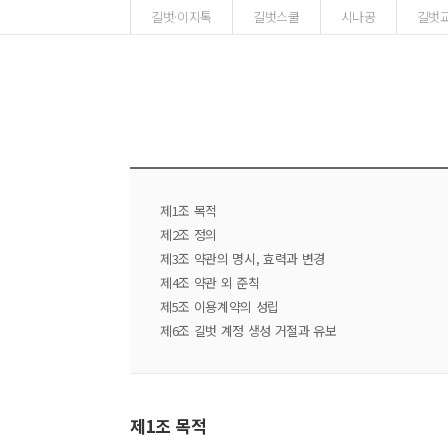
길벗·이지톡
길벗스쿨
시나공
길벗
제1조 목적
제2조 정의
제3조 약관의 명시, 효력과 변경
제4조 약관 외 준칙
제5조 이용계약의 성립
제6조 길벗 계정 생성 거절과 유보
제1조 목적