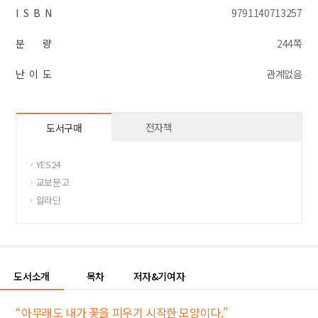
I S B N
9791140713257
분 량
244쪽
난 이 도
관계없음
전자책
도서구매
· YES24
· 교보문고
· 알라딘
도서소개
목차
저자&기여자
“아무래도 내가 꽃을 피우기 시작한 모양이다.”