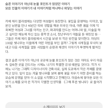
슬픈 이야기가 아닌데 눈물 포인트가 많았던 이야기
모든 인물의 이야기가 내 이야기처럼 하나하나 와닿는 이야기
카페 체리 블라썸에는 다양한 여성들이 등장한다. 꽃집을 운영하는 미야코, 일
본인 남편을 만나 40년간 타국 생활을 해온 외국인 아내, 아픈 몸을 이제 막
회복한 여성과 그녀를 아끼는 친구, 화과자를 만드는 어머니와 딸, 미술을 하
고 싶지만 재능에 자신 없는 중학생 소녀, 장난꾸러기 아들을 둔 워킹맘 등…
그들은 카페 체리 블라썸에서 시간을 보낸 뒤 작은 반전을 맞이한다. 마당의
100살 벚나무는 이들에게 어떤 마법을 부린 걸까? 그렇게 사계절을 무사히 보
내고 다음 사계절을 앞둔 사람들의 순환과 재생의 이야기가 투명하게 펼쳐진
다.
결코 슬픈 이야기가 아닌데 곳곳에 눈물 포인트가 많은 것은 아마도 우리 마음
속 깊숙한 곳을 건드리는 시메노 나기의 특별한 감성 때문일 것이다. 작가 시
메노 나기는 그래픽 디자이너이자 건축사로, 실제 도쿄에서 작은 카페를 운영
하고 있다. 잎이 없는 겨울 벚나무를 보며 봄에 꽃을 피우기 위한 준비를 하는
모습에 감명을 받아 이 소설을 시작했다고 전해진다. 마음속에 쌓아둔 모든 이
야기 소재를 모아 쓴 작가의 각별한 인생작품 《그해 푸른 벚나무》로 들어가
보자.
소개이미지 보기