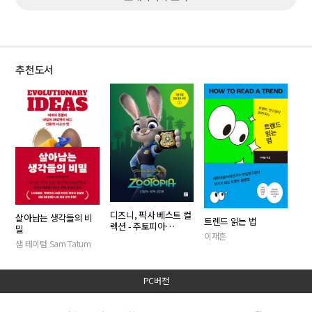
추천도서
디즈니, 픽사 베스트 컬
살아남는 생각들의 비
트렌드 읽는 법
렉션 - 주토피아
밀
이재흔
Zootopia
샘 테이텀 Sam Tatum
PC버전