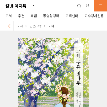
길벗·이지톡
도서
추천
북맵
동영상강좌
고객센터
교수강사전용
도서
인문/교양
기타