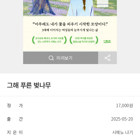
미리보기
그해 푸른 벚나무
정 가
17,000원
출 간
2025-05-20
지 은 이
시메노 나기