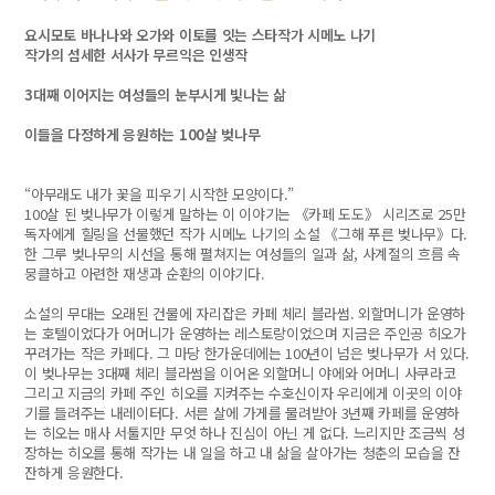
요시모토 바나나와 오가와 이토를 잇는 스타작가 시메노 나기
작가의 섬세한 서사가 무르익은 인생작
3대째 이어지는 여성들의 눈부시게 빛나는 삶
이들을 다정하게 응원하는 100살 벚나무
“아무래도 내가 꽃을 피우기 시작한 모양이다.”
100살 된 벚나무가 이렇게 말하는 이 이야기는 《카페 도도》 시리즈로 25만
독자에게 힐링을 선물했던 작가 시메노 나기의 소설 《그해 푸른 벚나무》다.
한 그루 벚나무의 시선을 통해 펼쳐지는 여성들의 일과 삶, 사계절의 흐름 속
뭉클하고 아련한 재생과 순환의 이야기다.
소설의 무대는 오래된 건물에 자리잡은 카페 체리 블라썸. 외할머니가 운영하
는 호텔이었다가 어머니가 운영하는 레스토랑이었으며 지금은 주인공 히오가
꾸려가는 작은 카페다. 그 마당 한가운데에는 100년이 넘은 벚나무가 서 있다.
이 벚나무는 3대째 체리 블라썸을 이어온 외할머니 야에와 어머니 사쿠라코
그리고 지금의 카페 주인 히오를 지켜주는 수호신이자 우리에게 이곳의 이야
기를 들려주는 내레이터다. 서른 살에 가게를 물려받아 3년째 카페를 운영하
는 히오는 매사 서툴지만 무엇 하나 진심이 아닌 게 없다. 느리지만 조금씩 성
장하는 히오를 통해 작가는 내 일을 하고 내 삶을 살아가는 청춘의 모습을 잔
잔하게 응원한다.